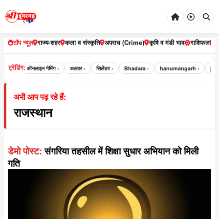
टॉप न्यूज़
राज्य-शहर
कला व संस्कृति
अपराध (Crime)
कृषि व मंडी भाव
राशिफल
ट्रेडिंग:
रतपुर ›
ऑनलाइन गेमिंग ›
अलवर ›
सिलेंडर ›
Bhadara ›
hanumangarh ›
jaipu
अभी आप पढ़ रहे हैं:
राजस्थान
डेमो पोस्ट:
संगरिया तहसील में शिक्षा सुधार अभियान को मिली
गति