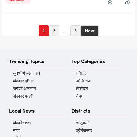
Posts
1
2
…
5
Next
pagination
Trending Topics
Top Categories
युवाओं में बढ़ता नशा
राशिफल
बीकानेर पुलिस
धर्म-के-तेज
पीबीएम अस्पताल
आर्टिकल
बीकानेर प्रहरी
विविध
Local News
Districts
बीकानेर शहर
खाजूवाला
नोखा
श्रीगंगानगर