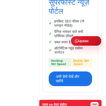
सुपरफास्ट न्यूज़
पोर्टल
इनबिल्ट SEO फीचर (नो
प्लगइन नीडेड)
दैनिक भास्कर वाले सभी
प्रीमियम फीचर्स
Update
डबल कलर हेडिंग फैसिलिटी
ऑटोमैटिक न्यूज़ स्कीमा
जनरेटर
Desktop:
Mobile: 88+
96+ Speed
Speed
अभी डेमो देखें और
खरीदें
भारत vs वेस्ट इंडीज
लाइव