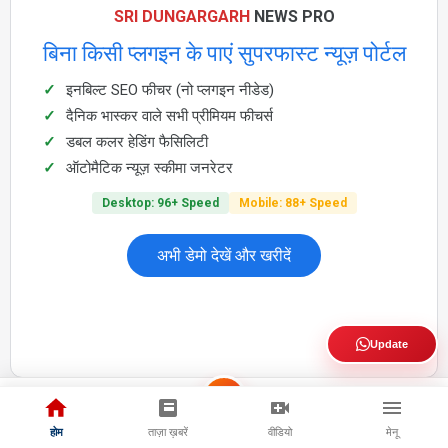
SRI DUNGARGARH
NEWS PRO
बिना किसी प्लगइन के पाएं सुपरफास्ट न्यूज़ पोर्टल
इनबिल्ट SEO फीचर (नो प्लगइन नीडेड)
दैनिक भास्कर वाले सभी प्रीमियम फीचर्स
डबल कलर हेडिंग फैसिलिटी
ऑटोमैटिक न्यूज़ स्कीमा जनरेटर
Desktop: 96+ Speed
Mobile: 88+ Speed
अभी डेमो देखें और खरीदें
Update
Shorts
होम
ताज़ा ख़बरें
वीडियो
मेनू
Home
apna jila
Alerts
Profile