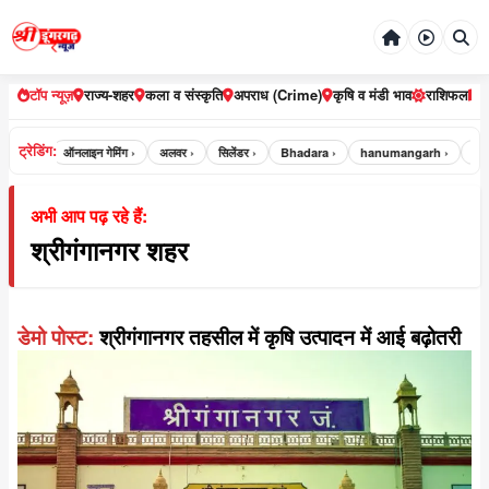
टॉप न्यूज़
राज्य-शहर
कला व संस्कृति
अपराध (Crime)
कृषि व मंडी भाव
राशिफल
ट्रेडिंग:
भरतपुर ›
ऑनलाइन गेमिंग ›
अलवर ›
सिलेंडर ›
Bhadara ›
hanumangarh ›
jaip
अभी आप पढ़ रहे हैं:
श्रीगंगानगर शहर
डेमो पोस्ट:
श्रीगंगानगर तहसील में कृषि उत्पादन में आई बढ़ोतरी