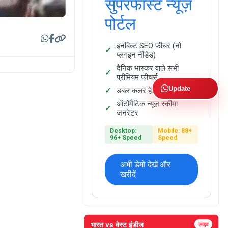
सुपरफास्ट न्यूज़
पोर्टल
इनबिल्ट SEO फीचर (नो
प्लगइन नीडेड)
दैनिक भास्कर वाले सभी
प्रीमियम फीचर्स
Update
डबल कलर हेडिंग फैसिलिटी
ऑटोमैटिक न्यूज़ स्कीमा
जनरेटर
Desktop:
Mobile: 88+
96+ Speed
Speed
अभी डेमो देखें और
खरीदें
भारत vs वेस्ट इंडीज
लाइव