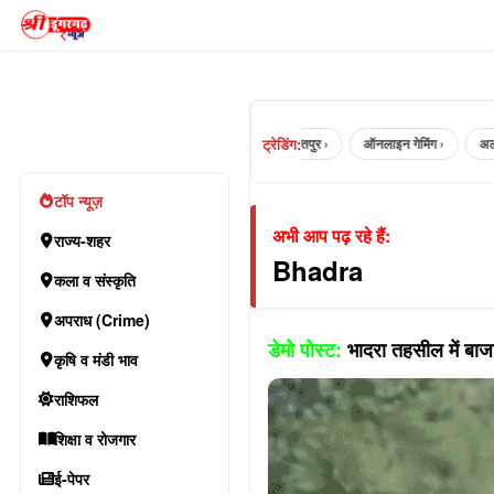
ट्रेडिंग:
jaipur ›
भरतपुर ›
ऑनलाइन गेमिंग ›
अलवर
टॉप न्यूज़
अभी आप पढ़ रहे हैं:
राज्य-शहर
Bhadra
कला व संस्कृति
अपराध (Crime)
डेमो पोस्ट:
भादरा तहसील में बाजारो
कृषि व मंडी भाव
राशिफल
शिक्षा व रोजगार
ई-पेपर