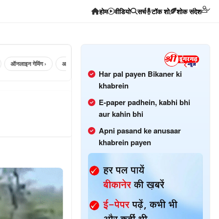
होम
वीडियो
सर्च
टॉक शो
शोक संदेश
ऑनलाइन गेमिंग ›
अलवर ›
सिलेंडर ›
Bhadara ›
hanumangarh ›
Har pal payen Bikaner ki
khabrein
E-paper padhein, kabhi bhi
aur kahin bhi
Apni pasand ke anusaar
khabrein payen