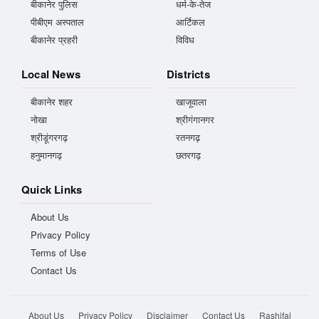
बीकानेर पुलिस
धर्म-के-तेज
पीबीएम अस्पताल
आर्टिकल
बीकानेर प्रहरी
विविध
Local News
Districts
बीकानेर शहर
खाजूवाला
नोखा
श्रीगंगानगर
श्रीडूंगरगढ़
रतनगढ़
हनुमानगढ़
छतरगढ़
Quick Links
About Us
Privacy Policy
Terms of Use
Contact Us
About Us
Privacy Policy
Disclaimer
Contact Us
Rashifal