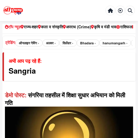
टॉप न्यूज़
राज्य-शहर
कला व संस्कृति
अपराध (Crime)
कृषि व मंडी भाव
राशिफल
ट्रेडिंग:
भरतपुर ›
ऑनलाइन गेमिंग ›
अलवर ›
सिलेंडर ›
Bhadara ›
hanumangarh ›
jai
अभी आप पढ़ रहे हैं:
Sangria
डेमो पोस्ट:
संगरिया तहसील में शिक्षा सुधार अभियान को मिली
गति