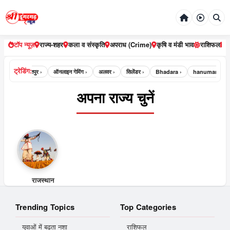
टॉप न्यूज़
राज्य-शहर
कला व संस्कृति
अपराध (Crime)
कृषि व मंडी भाव
राशिफल
ट्रेडिंग:
ipur ›
भरतपुर ›
ऑनलाइन गेमिंग ›
अलवर ›
सिलेंडर ›
Bhadara ›
hanumangarh
अपना राज्य चुनें
राजस्थान
Trending Topics
Top Categories
युवाओं में बढ़ता नशा
राशिफल