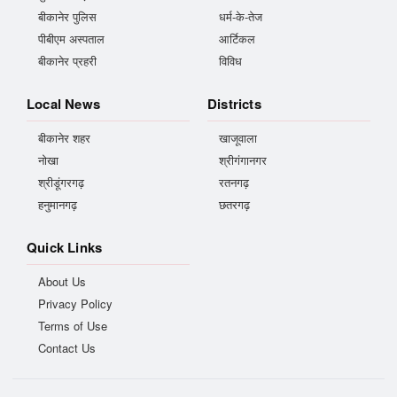
बीकानेर पुलिस
धर्म-के-तेज
पीबीएम अस्पताल
आर्टिकल
बीकानेर प्रहरी
विविध
Local News
Districts
बीकानेर शहर
खाजूवाला
नोखा
श्रीगंगानगर
श्रीडूंगरगढ़
रतनगढ़
हनुमानगढ़
छतरगढ़
Quick Links
About Us
Privacy Policy
Terms of Use
Contact Us