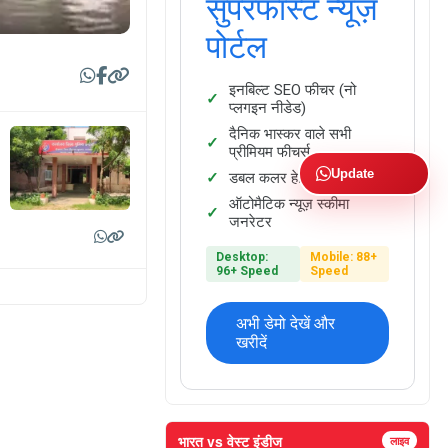
सुपरफास्ट न्यूज़
पोर्टल
इनबिल्ट SEO फीचर (नो
प्लगइन नीडेड)
दैनिक भास्कर वाले सभी
प्रीमियम फीचर्स
Update
डबल कलर हेडिंग फैसिलिटी
ऑटोमैटिक न्यूज़ स्कीमा
जनरेटर
Desktop:
Mobile: 88+
96+ Speed
Speed
अभी डेमो देखें और
खरीदें
भारत vs वेस्ट इंडीज
लाइव