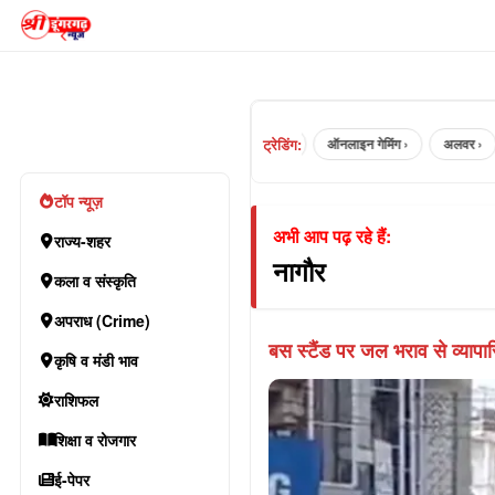
ट्रेडिंग:
jaipur ›
भरतपुर ›
ऑनलाइन गेमिंग ›
अलवर ›
टॉप न्यूज़
अभी आप पढ़ रहे हैं:
राज्य-शहर
नागौर
कला व संस्कृति
अपराध (Crime)
बस स्टैंड पर जल भराव से व्यापारिय
कृषि व मंडी भाव
राशिफल
शिक्षा व रोजगार
ई-पेपर