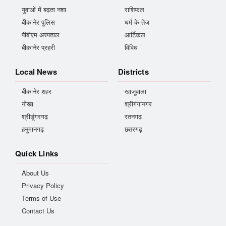
युवाओं में बढ़ता नशा
राशिफल
बीकानेर पुलिस
धर्म-के-तेज
पीबीएम अस्पताल
आर्टिकल
बीकानेर प्रहरी
विविध
Local News
Districts
बीकानेर शहर
खाजूवाला
नोखा
श्रीगंगानगर
श्रीडूंगरगढ़
रतनगढ़
हनुमानगढ़
छतरगढ़
Quick Links
About Us
Privacy Policy
Terms of Use
Contact Us