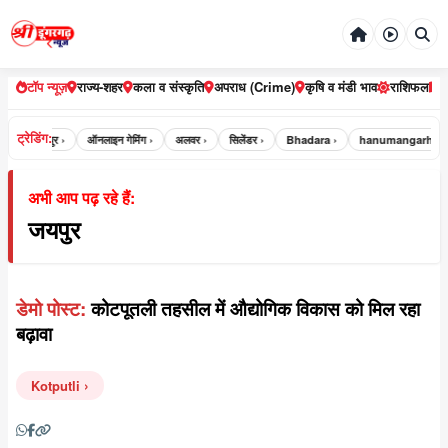
टॉप न्यूज़
राज्य-शहर
कला व संस्कृति
अपराध (Crime)
कृषि व मंडी भाव
राशिफल
ट्रेडिंग:
 ›
भरतपुर ›
ऑनलाइन गेमिंग ›
अलवर ›
सिलेंडर ›
Bhadara ›
hanumangarh ›
अभी आप पढ़ रहे हैं:
जयपुर
डेमो पोस्ट:
कोटपूतली तहसील में औद्योगिक विकास को मिल रहा
बढ़ावा
Kotputli