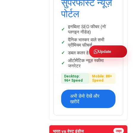
सुपरफास्ट न्यूज़
पोर्टल
इनबिल्ट SEO फीचर (नो
प्लगइन नीडेड)
दैनिक भास्कर वाले सभी
प्रीमियम फीचर्स
Update
डबल कलर हेडिंग फैसिलिटी
ऑटोमैटिक न्यूज़ स्कीमा
जनरेटर
Desktop:
Mobile: 88+
96+ Speed
Speed
अभी डेमो देखें और
खरीदें
भारत vs वेस्ट इंडीज
लाइव