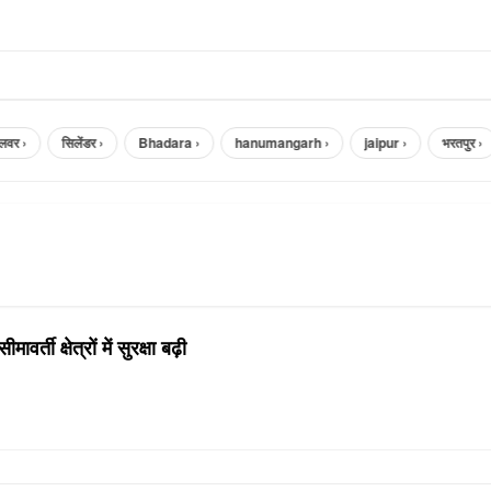
र ›
सिलेंडर ›
Bhadara ›
hanumangarh ›
jaipur ›
भरतपुर ›
ावर्ती क्षेत्रों में सुरक्षा बढ़ी