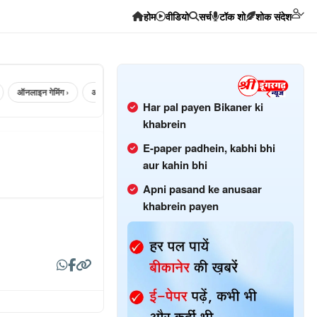
होम
वीडियो
सर्च
टॉक शो
शोक संदेश
ऑनलाइन गेमिंग ›
अलवर ›
सिलेंडर ›
Bhadara ›
hanumangarh ›
Har pal payen Bikaner ki
khabrein
E-paper padhein, kabhi bhi
aur kahin bhi
Apni pasand ke anusaar
khabrein payen