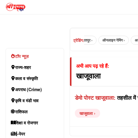
ट्रेडिंग:
jaipur ›
भरतपुर ›
ऑनलाइन गेमिंग ›
अलव
टॉप न्यूज़
अभी आप पढ़ रहे हैं:
राज्य-शहर
खाजूवाला
कला व संस्कृति
अपराध (Crime)
डेमो पोस्ट खाजूवाला:
तहसील में सीम
कृषि व मंडी भाव
राशिफल
खाजूवाला
शिक्षा व रोजगार
ई-पेपर