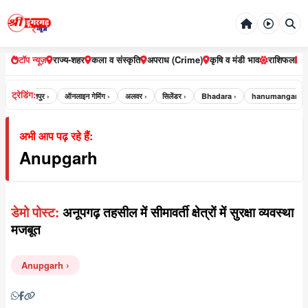
टॉप न्यूज़
राज्य-शहर
कला व संस्कृति
अपराध (Crime)
कृषि व मंडी भाव
राशिफल
ट्रेडिंग:
r ›
भरतपुर ›
ऑनलाइन गेमिंग ›
अलवर ›
सिलेंडर ›
Bhadara ›
hanumangarh ›
अभी आप पढ़ रहे हैं:
Anupgarh
डेमो पोस्ट:
अनूपगढ़ तहसील में सीमावर्ती क्षेत्रों में सुरक्षा व्यवस्था
मजबूत
Anupgarh