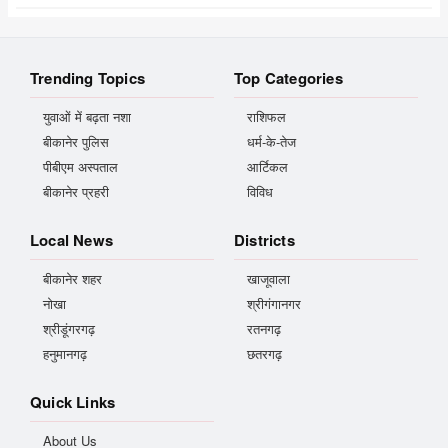
Trending Topics
Top Categories
युवाओं में बढ़ता नशा
राशिफल
बीकानेर पुलिस
धर्म-के-तेज
पीबीएम अस्पताल
आर्टिकल
बीकानेर प्रहरी
विविध
Local News
Districts
बीकानेर शहर
खाजूवाला
नोखा
श्रीगंगानगर
श्रीडूंगरगढ़
रतनगढ़
हनुमानगढ़
छतरगढ़
Quick Links
About Us