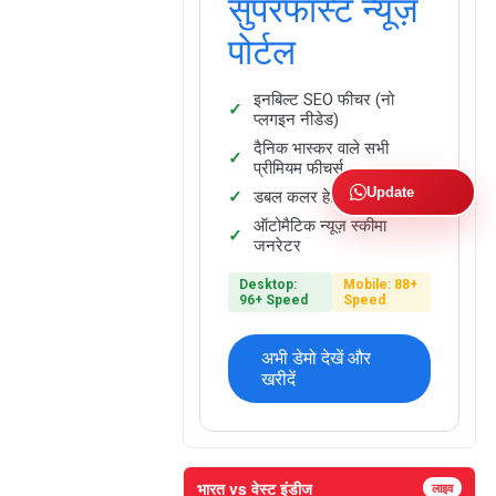
सुपरफास्ट न्यूज़
पोर्टल
इनबिल्ट SEO फीचर (नो
प्लगइन नीडेड)
दैनिक भास्कर वाले सभी
प्रीमियम फीचर्स
Update
डबल कलर हेडिंग फैसिलिटी
ऑटोमैटिक न्यूज़ स्कीमा
जनरेटर
Desktop:
Mobile: 88+
96+ Speed
Speed
अभी डेमो देखें और
खरीदें
भारत vs वेस्ट इंडीज
लाइव