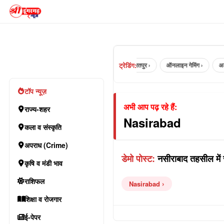
ट्रेडिंग:
jaipur ›
भरतपुर ›
ऑनलाइन गेमिंग ›
अलव
टॉप न्यूज़
अभी आप पढ़ रहे हैं:
राज्य-शहर
Nasirabad
कला व संस्कृति
अपराध (Crime)
डेमो पोस्ट:
नसीराबाद तहसील में से
कृषि व मंडी भाव
राशिफल
Nasirabad
शिक्षा व रोजगार
ई-पेपर