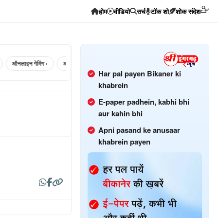
होम
वीडियो
सर्च
टॉक शो
शोक संदेश
ऑनलाइन गेमिंग ›
अलवर ›
सिलेंडर ›
Bhadara ›
hanumangarh ›
Har pal payen Bikaner ki
khabrein
E-paper padhein, kabhi bhi
aur kahin bhi
Apni pasand ke anusaar
khabrein payen