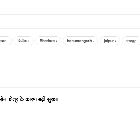
र ›
सिलेंडर ›
Bhadara ›
hanumangarh ›
jaipur ›
भरतपुर ›
ना क्षेत्र के कारण बढ़ी सुरक्षा