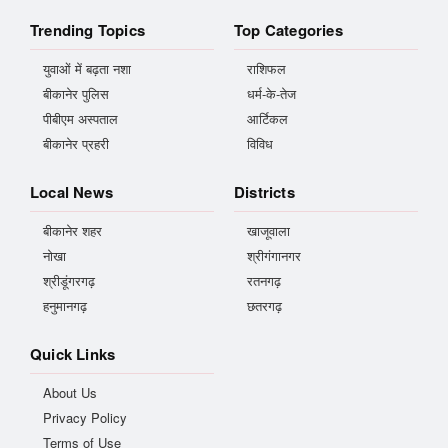
Trending Topics
Top Categories
युवाओं में बढ़ता नशा
राशिफल
बीकानेर पुलिस
धर्म-के-तेज
पीबीएम अस्पताल
आर्टिकल
बीकानेर प्रहरी
विविध
Local News
Districts
बीकानेर शहर
खाजूवाला
नोखा
श्रीगंगानगर
श्रीडूंगरगढ़
रतनगढ़
हनुमानगढ़
छतरगढ़
Quick Links
About Us
Privacy Policy
Terms of Use