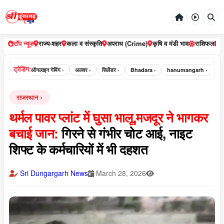
टॉप न्यूज़
राज्य-शहर
कला व संस्कृति
अपराध (Crime)
कृषि व मंडी भाव
राशिफल
ट्रेडिंग:
भरतपुर ›
ऑनलाइन गेमिंग ›
अलवर ›
सिलेंडर ›
Bhadara ›
hanumangarh ›
jai
राजस्थान
थर्मल पावर प्लांट में घुसा भालू,मजदूर ने भागकर
बचाई जान:
गिरने से गंभीर चोट आई, नाइट
शिफ्ट के कर्मचारियों में भी दहशत
Sri Dungargarh News
March 28, 2026