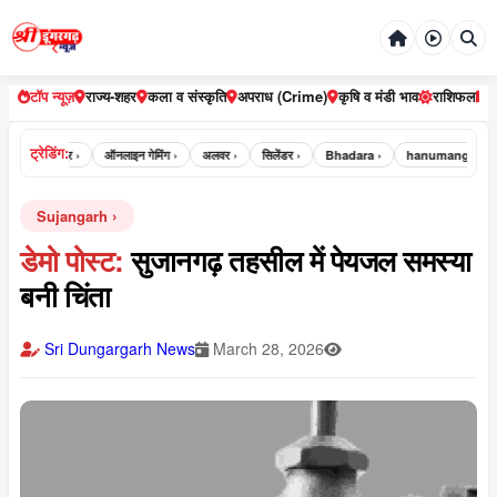
टॉप न्यूज़
राज्य-शहर
कला व संस्कृति
अपराध (Crime)
कृषि व मंडी भाव
राशिफल
ट्रेडिंग:
r ›
भरतपुर ›
ऑनलाइन गेमिंग ›
अलवर ›
सिलेंडर ›
Bhadara ›
hanumangarh ›
Sujangarh
डेमो पोस्ट:
सुजानगढ़ तहसील में पेयजल समस्या
बनी चिंता
Sri Dungargarh News
March 28, 2026