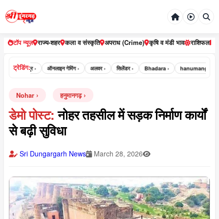
टॉप न्यूज़
राज्य-शहर
कला व संस्कृति
अपराध (Crime)
कृषि व मंडी भाव
राशिफल
ट्रेडिंग:
ur ›
भरतपुर ›
ऑनलाइन गेमिंग ›
अलवर ›
सिलेंडर ›
Bhadara ›
hanumangarh ›
Nohar
हनुमानगढ़
डेमो पोस्ट:
नोहर तहसील में सड़क निर्माण कार्यों
से बढ़ी सुविधा
Sri Dungargarh News
March 28, 2026