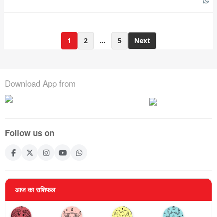
Posts
1
2
…
5
Next
pagination
Download App from
Follow us on
आज का राशिफल