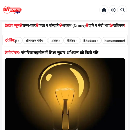
टॉप न्यूज़
राज्य-शहर
कला व संस्कृति
अपराध (Crime)
कृषि व मंडी भाव
राशिफल
ट्रेडिंग:
›
भरतपुर ›
ऑनलाइन गेमिंग ›
अलवर ›
सिलेंडर ›
Bhadara ›
hanumangarh ›
डेमो पोस्ट:
संगरिया तहसील में शिक्षा सुधार अभियान को मिली गति